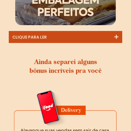
CLIQUE PARA LER
Ainda separei alguns
bônus incríveis pra você