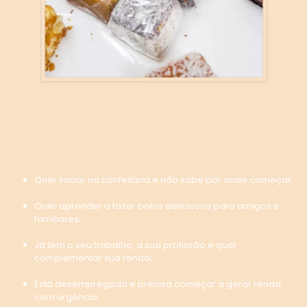
O Lucrando com Bolos
Gelados é perfeito para
você que:
Quer iniciar na confeitaria e não sabe por onde começar;
Quer aprender a fazer bolos deliciosos para amigos e
familiares;
Já tem o seu trabalho, a sua profissão e quer
complementar sua renda;
Está desempregada e precisa começar a gerar renda
com urgência;